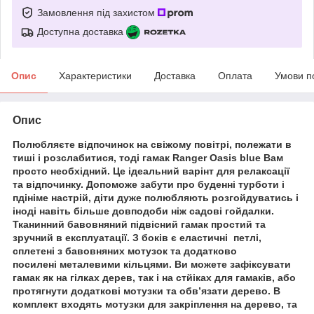
Замовлення під захистом
Доступна доставка
Опис
Характеристики
Доставка
Оплата
Умови п
Опис
Полюбляєте відпочинок на свіжому повітрі, полежати в
тиші і розслабитися, тоді
гамак Ranger Oasis blue
Вам
просто необхідний. Це ідеальний варінт для релаксації
та відпочинку. Допоможе забути про буденні турботи і
пдініме настрій, діти дуже полюбляють розгойдуватись і
іноді навіть більше довподоби ніж садові гойдалки.
Тканинний бавовняний підвісний гамак простий та
зручний в експлуатації. З боків є еластичні петлі,
сплетені з бавовняних мотузок та додатково
посилені
металевими кільцями
. Ви можете зафіксувати
гамак як на гілках дерев, так і на стйіках для гамаків, або
протягнути додаткові мотузки та обв’язати дерево. В
комплект входять
мотузки
для закріплення на дерево, та