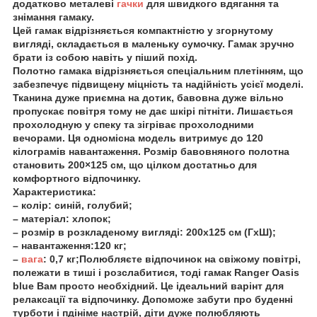
додатково
металеві
гачки
для швидкого вдягання та
знімання гамаку.
Цей гамак відрізняється компактністю у згорнутому
вигляді, складається в маленьку сумочку. Гамак зручно
брати із собою навіть у піший похід.
Полотно гамака відрізняється спеціальним плетінням, що
забезпечує підвищену міцність та надійність усієї моделі.
Тканина дуже приємна на дотик, бавовна дуже вільно
пропускає повітря тому не дає шкірі пітніти. Лишається
прохолодную у спеку та зігріває прохолодними
вечорами. Ця одномісна модель витримує
до 120
кілограмів
навантаження. Розмір бавовняного полотна
становить
200×125 см
, що цілком достатньо для
комфортного відпочинку.
Характеристика:
–
колір:
синій, голубий;
–
матеріал:
хлопок;
–
розмір в розкладеному вигляді:
200х125 см (ГхШ);
–
навантаження:
120 кг;
–
вага
:
0,7 кг;Полюбляєте відпочинок на свіжому повітрі,
полежати в тиші і розслабитися, тоді
гамак Ranger Oasis
blue
Вам просто необхідний. Це ідеальний варінт для
релаксації та відпочинку. Допоможе забути про буденні
турботи і пдініме настрій, діти дуже полюбляють