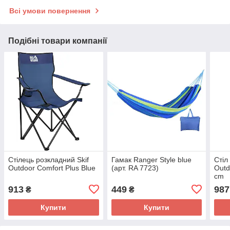
Всі умови повернення
Подібні товари компанії
Стілець розкладний Skif
Гамак Ranger Style blue
Стіл
Outdoor Comfort Plus Blue
(арт. RA 7723)
Outd
cm
913
449
987
₴
₴
Купити
Купити