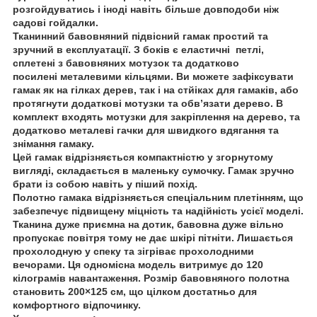
розгойдуватись і іноді навіть більше довподоби ніж
садові гойдалки.
Тканинний бавовняний підвісний гамак простий та
зручний в експлуатації. З боків є еластичні петлі,
сплетені з бавовняних мотузок та додатково
посилені
металевими кільцями
. Ви можете зафіксувати
гамак як на гілках дерев, так і на стйіках для гамаків, або
протягнути додаткові мотузки та обв’язати дерево. В
комплект входять
мотузки
для закріплення на дерево, та
додатково
металеві гачки
для швидкого вдягання та
знімання гамаку.
Цей гамак відрізняється компактністю у згорнутому
вигляді, складається в маленьку сумочку. Гамак зручно
брати із собою навіть у піший похід.
Полотно гамака відрізняється спеціальним плетінням, що
забезпечує підвищену міцність та надійність усієї моделі.
Тканина дуже приємна на дотик, бавовна дуже вільно
пропускає повітря тому не дає шкірі пітніти. Лишається
прохолодную у спеку та зігріває прохолодними
вечорами. Ця одномісна модель витримує
до 120
кілограмів
навантаження. Розмір бавовняного полотна
становить
200×125 см
, що цілком достатньо для
комфортного відпочинку.