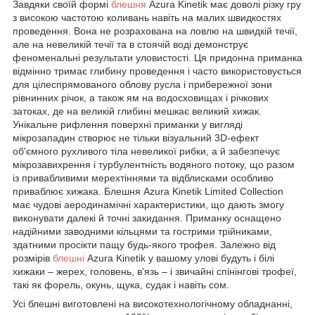
Завдяки своїй формі
блешня
Azura Kinetik має доволі різку гру
з високою частотою коливань навіть на малих швидкостях
проведення. Вона не розрахована на ловлю на швидкій течії,
але на невеликій течії та в стоячій воді демонструє
феноменальні результати уловистості. Ця придонна приманка
відмінно тримає глибину проведення і часто використовується
для цілеспрямованого облову русла і прибережної зони
рівнинних річок, а також ям на водосховищах і річкових
затоках, де на великій глибині мешкає великий хижак.
Унікальне рифлення поверхні приманки у вигляді
мікрозападин створює не тільки візуальний 3D-ефект
об'ємного рухливого тіла невеликої рибки, а й забезпечує
мікрозавихрення і турбулентність водяного потоку, що разом
із привабливими мерехтіннями та відблисками особливо
приваблює хижака. Блешня Azura Kinetik Limited Collection
має чудові аеродинамічні характеристики, що дають змогу
виконувати далекі й точні закидання. Приманку оснащено
надійними заводними кільцями та гострими трійниками,
здатними просікти пащу будь-якого трофея. Залежно від
розмірів
блешні
Azura Kinetik у вашому улові будуть і білі
хижаки – жерех, головень, в'язь – і звичайні спінінгові трофеї,
такі як форель, окунь, щука, судак і навіть сом.
Усі блешні виготовлені на високотехнологічному обладнанні,