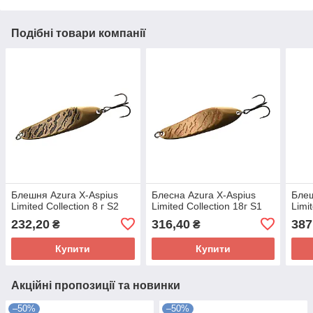
Подібні товари компанії
Блешня Azura X-Aspius
Блесна Azura X-Aspius
Блеш
Limited Collection 8 г S2
Limited Collection 18г S1
Limi
232,20
316,40
387
₴
₴
Купити
Купити
Акційні пропозиції та новинки
–50%
–50%