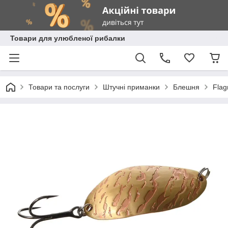
Товари для улюбленої рибалки
Товари та послуги
Штучні приманки
Блешня
Fla