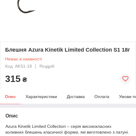
Блешня Azura Kinetik Limited Collection S1 18г
Немає в наявності
Код: AKS1-18
Роздріб
315
₴
Опис
Характеристики
Доставка
Оплата
Умови п
Опис
Azura Kinetik Limited Collection – серія висококласних
коливних блешень класичної форми, які виготовлено з латуні.