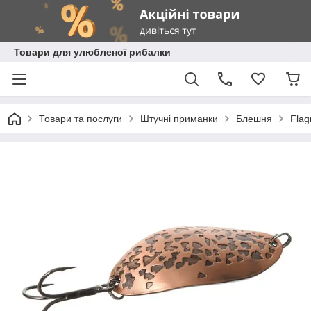
Товари для улюбленої рибалки
Товари та послуги
Штучні приманки
Блешня
Fla