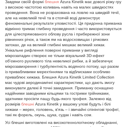
Завдяки своїй формі
блешня
Azura Kinetik має доволі різку гру
з високою частотою коливань навіть на малих швидкостях
проведення. Вона не розрахована на ловлю на швидкій течії,
але на невеликій течії та в стоячій воді демонструє
феноменальні результати уловистості. Ця придонна приманка
відмінно тримає глибину проведення і часто використовується
для цілеспрямованого облову русла і прибережної зони
рівнинних річок, а також ям на водосховищах і річкових
затоках, де на великій глибині мешкає великий хижак.
Унікальне рифлення поверхні приманки у вигляді
мікрозападин створює не тільки візуальний 3D-ефект
об'ємного рухливого тіла невеликої рибки, а й забезпечує
мікрозавихрення і турбулентність водяного потоку, що разом
із привабливими мерехтіннями та відблисками особливо
приваблює хижака. Блешня Azura Kinetik Limited Collection
має чудові аеродинамічні характеристики, що дають змогу
виконувати далекі й точні закидання. Приманку оснащено
надійними заводними кільцями та гострими трійниками,
здатними просікти пащу будь-якого трофея. Залежно від
розмірів
блешні
Azura Kinetik у вашому улові будуть і білі
хижаки – жерех, головень, в'язь – і звичайні спінінгові трофеї,
такі як форель, окунь, щука, судак і навіть сом.
Усі блешні виготовлені на високотехнологічному обладнанні,