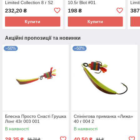
Limited Collection 8 г S2
10.5г Blot #01
Limi
232,20
198
387
₴
₴
Купити
Купити
Акційні пропозиції та новинки
–50%
–50%
Блесна Просто Снасті Грушка
Спінінгова приманка «Лижа»
Лонг 43г 003 001
40 г 004 2
В наявності
В наявності
28,35
40,50
₴
₴
56,70 ₴
81 ₴