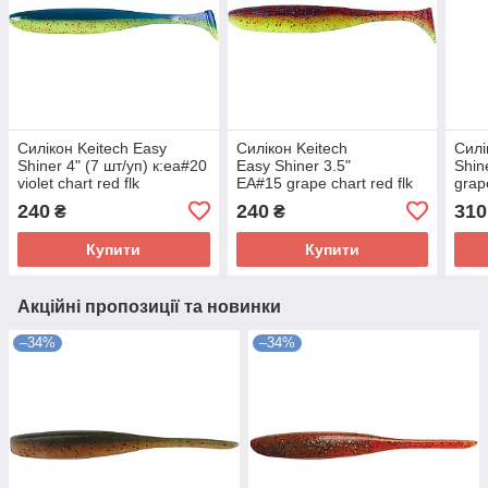
Силікон Keitech Easy
Силікон Keitech
Силі
Shiner 4" (7 шт/уп) к:ea#20
Easy Shiner 3.5"
Shin
violet chart red flk
EA#15 grape chart red flk
grape
(7 шт/уп)
240
240
310
₴
₴
Купити
Купити
Акційні пропозиції та новинки
–34%
–34%