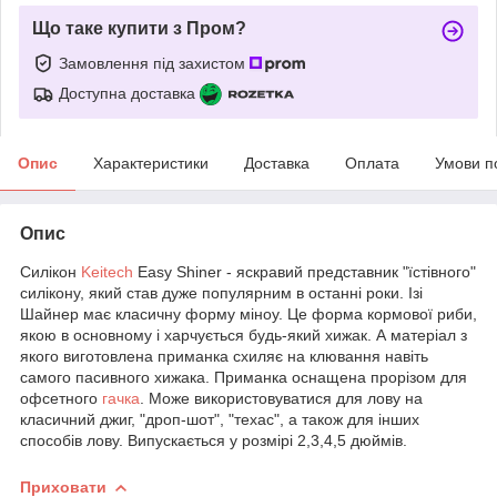
Що таке купити з Пром?
Замовлення під захистом
Доступна доставка
Опис
Характеристики
Доставка
Оплата
Умови п
Опис
Силікон
Keitech
Easy Shiner - яскравий представник "їстівного"
силікону, який став дуже популярним в останні роки. Ізі
Шайнер має класичну форму міноу. Це форма кормової риби,
якою в основному і харчується будь-який хижак. А матеріал з
якого виготовлена приманка схиляє на клювання навіть
самого пасивного хижака. Приманка оснащена прорізом для
офсетного
гачка
. Може використовуватися для лову на
класичний джиг, "дроп-шот", "техас", а також для інших
способів лову. Випускається у розмірі 2,3,4,5 дюймів.
Приховати