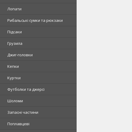
Лопати
Рибальські сумки та рюкзаки
Підсаки
Грузила
Джиг-головки
Кепки
Куртки
Футболки та джерсі
Шоломи
Запасні частини
Поплавцеві