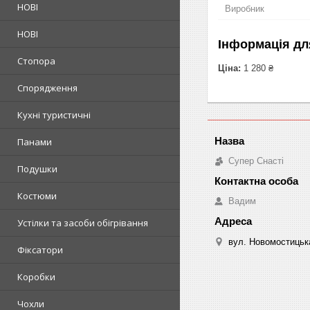
НОВІ
Виробник
НОВІ
Інформація дл
Стопора
Ціна:
1 280 ₴
Спорядження
Кухні туристичні
Панами
Супер Снасті
Подушки
Костюми
Вадим
Устілки та засоби обігрівання
вул. Новомостицька
Фіксатори
Коробки
Чохли