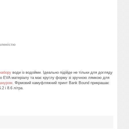
вленістю
набору
води із водойми. Ідеально підійде не тільки для догляду
ого EVA матеріалу та має круглу форму зі зручною лямкою для
шнуром
. Фірмовий камуфляжний принт Bank Bound прикрашає
2 і 8.6 літра.