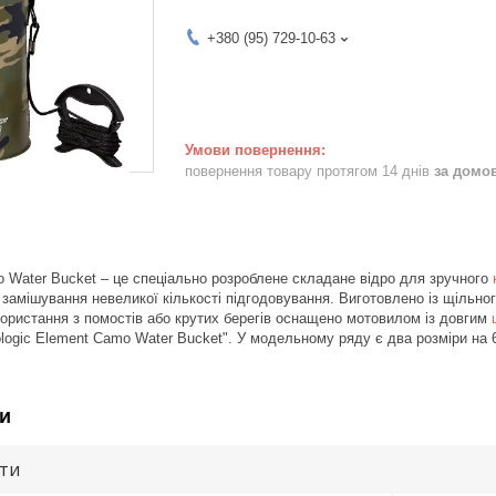
+380 (95) 729-10-63
повернення товару протягом 14 днів
за домо
o Water Bucket – це спеціально розроблене складане відро для зручного
я замішування невеликої кількості підгодовування. Виготовлено із щільн
ористання з помостів або крутих берегів оснащено мотовилом із довгим
ologic Element Camo Water Bucket". У модельному ряду є два розміри на 6.
и
ути