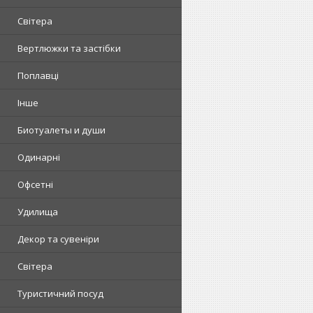
Світера
Вертлюжки та застібки
Поплавці
Інше
Биотуалеты и души
Одинарні
Офсетні
Удилища
Декор та сувеніри
Світера
Туристичний посуд