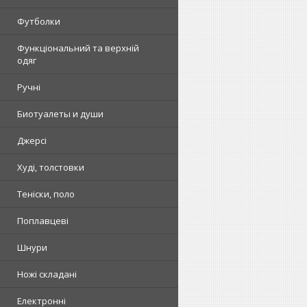
Футболки
Функціональний та верхній
одяг
Ручні
Биотуалеты и души
Джерсі
Худі, толстовки
Теніски, поло
Поплавцеві
Шнури
Ножі складані
Електронні