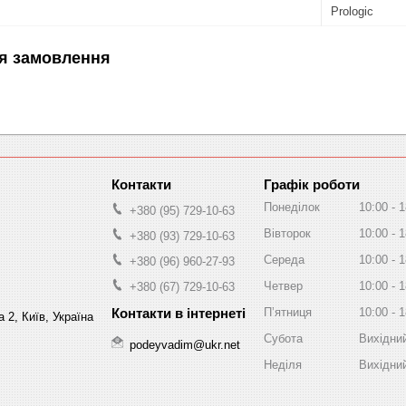
Prologic
я замовлення
Графік роботи
Понеділок
10:00
1
+380 (95) 729-10-63
Вівторок
10:00
1
+380 (93) 729-10-63
Середа
10:00
1
+380 (96) 960-27-93
Четвер
10:00
1
+380 (67) 729-10-63
Пʼятниця
10:00
1
 2, Київ, Україна
Субота
Вихідни
podeyvadim@ukr.net
Неділя
Вихідни