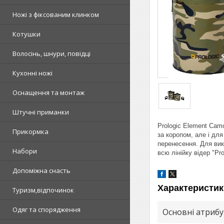
Ножі з фіксованим клинком
Котушки
Волосінь, шнури, повідці
Кухонні ножі
Оснащення та монтаж
Штучні приманки
Prologic Element Cam
Прикормка
за коропом, але і дл
перенесення. Для вик
Набори
всю лінійку відер "Pr
Допоміжна снасть
Характеристик
Туризм,відпочинок
Одяг та спорядження
Основні атриб