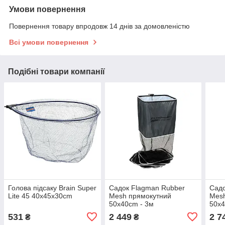
Умови повернення
Повернення товару впродовж 14 днів за домовленістю
Всі умови повернення
Подібні товари компанії
Голова підсаку Brain Super
Садок Flagman Rubber
Садо
Lite 45 40x45x30cm
Mesh прямокутний
Mes
50x40cm - 3м
50x4
531
2 449
2 7
₴
₴