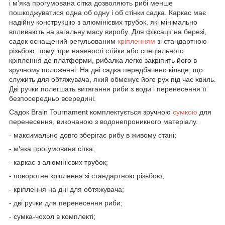
і м'яка прогумована сітка дозволяють рибі менше
пошкоджуватися одна об одну і об стінки садка. Каркас має
надійну конструкцію з алюмінієвих трубок, які мінімально
впливають на загальну масу виробу. Для фіксації на березі,
садок оснащений регульованим
кріпленням
зі стандартною
різьбою, тому, при наявності стійки або спеціального
кріплення до платформи, рибалка легко закріпить його в
зручному положенні. На дні садка передбачено кільце, що
служить для обтяжувача, який обмежує його рух під час хвиль.
Дві ручки полегшать витягання риби з води і перенесення її
безпосередньо всередині.
Садок Brain Tournament комплектується зручною
сумкою
для
перенесення, виконаною з водонепроникного матеріалу.
- максимально довго зберігає рибу в живому стані;
- м'яка прогумована сітка;
- каркас з алюмінієвих трубок;
- поворотне кріплення зі стандартною різьбою;
- кріплення на дні для обтяжувача;
- дві ручки для перенесення риби;
- сумка-чохол в комплекті;