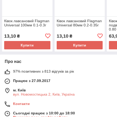
Ківок лавсановий Flagman
Ківок лавсановий Flagman
Ківо
Universal 100мм 0.1-0.3г
Universal 80мм 0.2-0.35г
подв
0.80 
13,10
13,10
63,
₴
₴
Купити
Купити
Про нас
97% позитивних з 813 відгуків за рік
Працює з 27.09.2017
м. Київ
вул. Новомостицька 2, Київ, Україна
Контакти
Сьогодні працює з 10:00 до 18:00