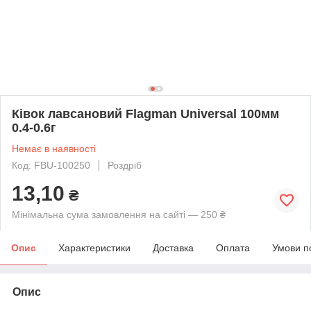
Ківок лавсановий Flagman Universal 100мм
0.4-0.6г
Немає в наявності
Код: FBU-100250
Роздріб
13,10
₴
Мінімальна сума замовлення на сайті — 250 ₴
Опис
Характеристики
Доставка
Оплата
Умови п
Опис