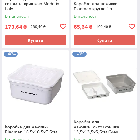
ситом та кришкою Made in
Коробка для наживки
Italy
Flagman кругла 1л
В наявності
В наявності
173,64
65,64
₴
₴
289,40 ₴
109,40 ₴
Купити
Купити
–40%
–40%
Коробка для
Коробка для наживки
наживки+сито+кришка
Flagman 16.5x16.5x7.5см
13,5х13,5х5,5см Grey
Box+Cover+Riddle
В наявності
В наявності