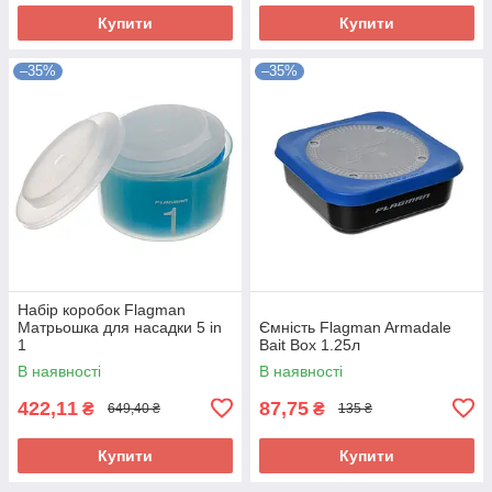
Купити
Купити
–35%
–35%
Набір коробок Flagman
Матрьошка для насадки 5 in
Ємність Flagman Armadale
1
Bait Box 1.25л
В наявності
В наявності
422,11
87,75
₴
₴
649,40 ₴
135 ₴
Купити
Купити