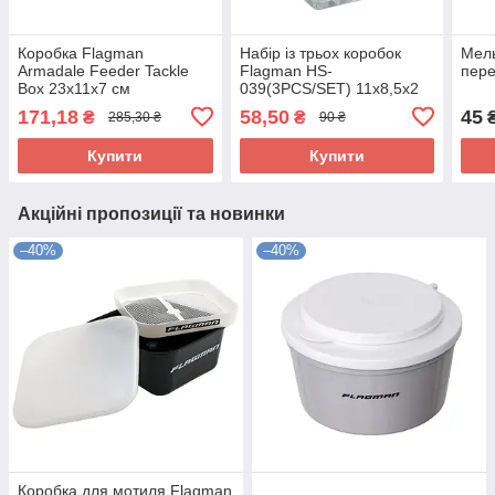
Коробка Flagman
Набір із трьох коробок
Мель
Armadale Feeder Tackle
Flagman HS-
пер
Box 23x11x7 см
039(3PCS/SET) 11х8,5х2
171,18
58,50
45
₴
₴
285,30 ₴
90 ₴
Купити
Купити
Акційні пропозиції та новинки
–40%
–40%
Коробка для мотиля Flagman