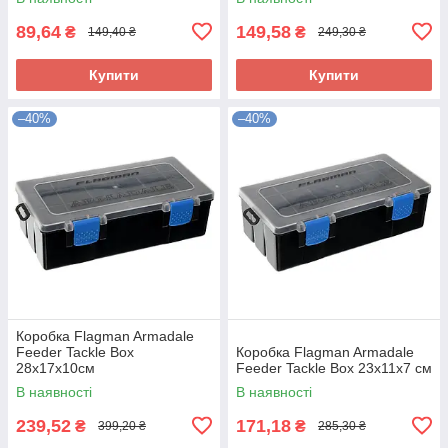
89,64
149,58
₴
₴
149,40 ₴
249,30 ₴
Купити
Купити
–40%
–40%
Коробка Flagman Armadale
Feeder Tackle Box
Коробка Flagman Armadale
28х17х10см
Feeder Tackle Box 23x11x7 см
В наявності
В наявності
239,52
171,18
₴
₴
399,20 ₴
285,30 ₴