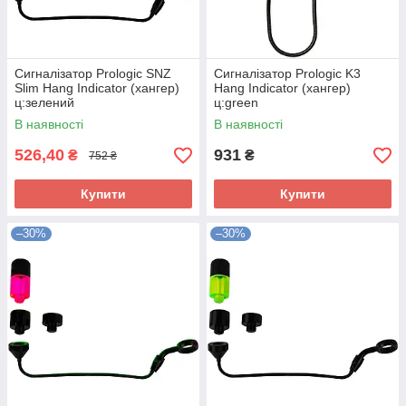
Сигналізатор Prologic SNZ
Сигналізатор Prologic K3
Slim Hang Indicator (хангер)
Hang Indicator (хангер)
ц:зелений
ц:green
В наявності
В наявності
526,40
931
₴
₴
752 ₴
Купити
Купити
–30%
–30%