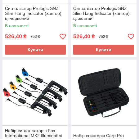
Сигналізатор Prologic SNZ
Сигналізатор Prologic SNZ
Slim Hang Indicator (хангер)
Slim Hang Indicator (хангер)
ц: червоний
ц: жовтий
В наявності
В наявності
526,40
526,40
₴
₴
752 ₴
752 ₴
Купити
Купити
Набір сигналізаторів Fox
International MK2 Illuminated
Набір свингерів Carp Pro