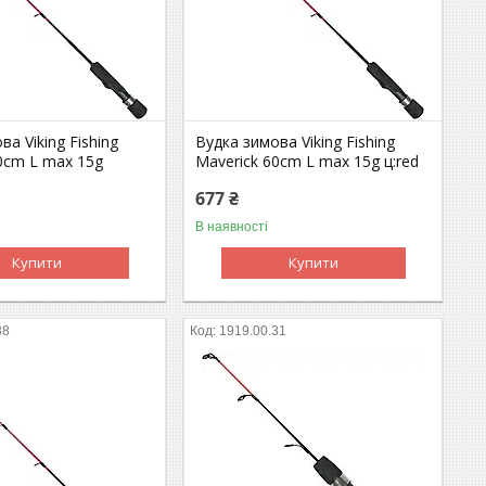
ва Viking Fishing
Вудка зимова Viking Fishing
0cm L max 15g
Maverick 60cm L max 15g ц:red
677 ₴
В наявності
Купити
Купити
38
1919.00.31