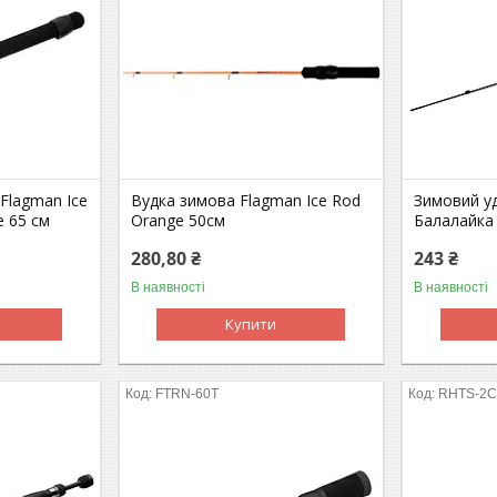
Flagman Ice
Вудка зимова Flagman Ice Rod
Зимовий у
e 65 см
Orange 50см
Балалайка 
280,80 ₴
243 ₴
В наявності
В наявності
Купити
FTRN-60T
RHTS-2C