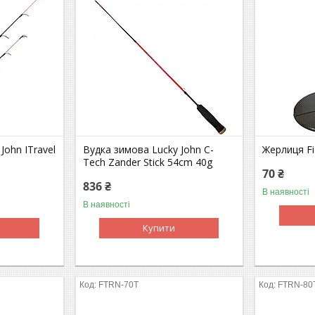
John ITravel
Вудка зимова Lucky John C-
Жерлиця Fi
Tech Zander Stick 54cm 40g
70 ₴
836 ₴
В наявності
В наявності
Купити
FTRN-70T
FTRN-80