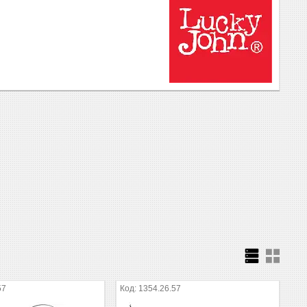
57
1354.26.57