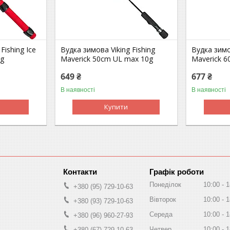
Fishing Ice
Вудка зимова Viking Fishing
Вудка зимо
5g
Maverick 50cm UL max 10g
Maverick 
649 ₴
677 ₴
В наявності
В наявності
Купити
Графік роботи
Понеділок
10:00
1
+380 (95) 729-10-63
Вівторок
10:00
1
+380 (93) 729-10-63
Середа
10:00
1
+380 (96) 960-27-93
Четвер
10:00
1
+380 (67) 729-10-63