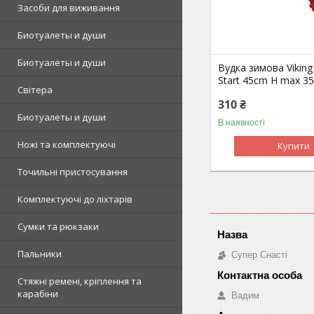
Засоби для виживання
Биотуалеты и души
Биотуалеты и души
Вудка зимова Viking 
Start 45сm H max 3
Світера
310 ₴
Биотуалеты и души
В наявності
Ножі та комплектуючі
Купити
Точильні пристосування
Комплектуючі до ліхтарів
Сумки та рюкзаки
Пальники
Супер Снасті
Стяжні ремені, кріплення та
карабіни
Вадим