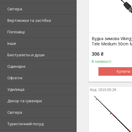
Світера
Вертлюжки та застібки
Поплавці
Вудка зимова Viking 
Інше
Tele Medium 50сm 
306 ₴
Биотуалеты и души
В наявності
Одинарні
Купити
Офсетні
Удилища
1919.00.26
Декор та сувеніри
Світера
Туристичний посуд