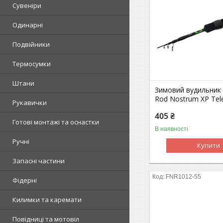
Сувеніри
Одинарні
Подвійники
Термосумки
Штани
Зимовий вудильник 
Rod Nostrum XP Tel
Рукавички
405 ₴
Готові монтажі та оснастки
В наявності
Ручні
Купити
Запасні частини
FNR1012-55
Фідерні
Килимки та каремати
Повідниці та мотовіл