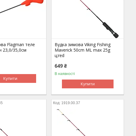
ова Flagman теле
Вудка зимова Viking Fishing
н 23,0/35,0см
Maverick 50cm ML max 25g
ц:red
649 ₴
В наявності
Купити
Купити
35
1919.00.37