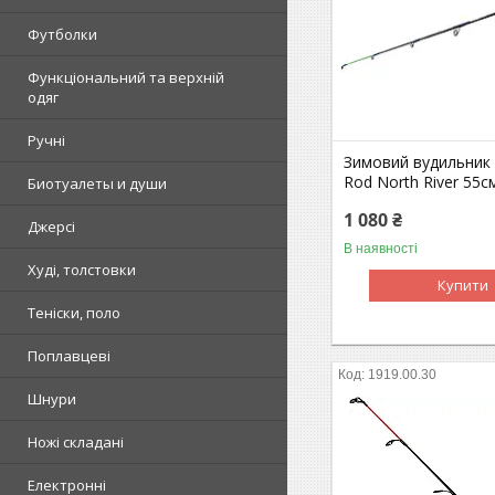
Футболки
Функціональний та верхній
одяг
Ручні
Зимовий вудильник 
Rod North River 55с
Биотуалеты и души
1 080 ₴
Джерсі
В наявності
Худі, толстовки
Купити
Теніски, поло
Поплавцеві
1919.00.30
Шнури
Ножі складані
Електронні