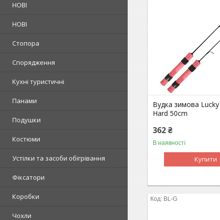
НОВІ
НОВІ
Стопора
Спорядження
Кухні туристичні
Панами
Вудка зимова Lucky 
Hard 50cm
Подушки
362 ₴
Костюми
В наявності
Устілки та засоби обігрівання
Купити
Фіксатори
Коробки
BL-G
Чохли