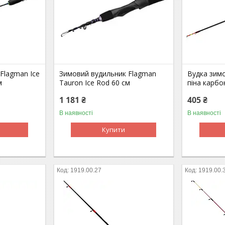
Flagman Ice
Зимовий вудильник Flagman
Вудка зим
м
Tauron Ice Rod 60 см
пiна карбо
1 181 ₴
405 ₴
В наявності
В наявності
Купити
1919.00.27
1919.00.