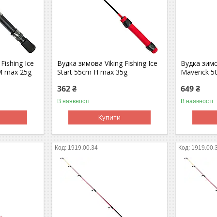
Fishing Ice
Вудка зимова Viking Fishing Ice
Вудка зимо
M max 25g
Start 55сm H max 35g
Maverick 5
362 ₴
649 ₴
В наявності
В наявності
Купити
1919.00.34
1919.00.