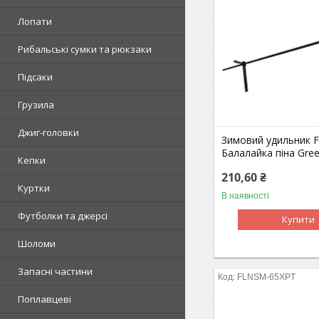
Лопати
Рибальські сумки та рюкзаки
Підсаки
Грузила
Джиг-головки
Зимовий удильник 
Балалайка піна Gre
Кепки
210,60 ₴
Куртки
В наявності
Футболки та джерсі
Купити
Шоломи
Запасні частини
FLNSM-65XPT
Поплавцеві