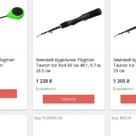
Flagman
Зимовий вудильник Flagman
Зимовий в
en
Tauron Ice Rod 60 см 48 г, 0.7 м,
Tauron Ice 
26.5 см
29 см
1 238 ₴
1 305 ₴
В наявності
В наявності
Купити
FLIR604-50
BRZ-R