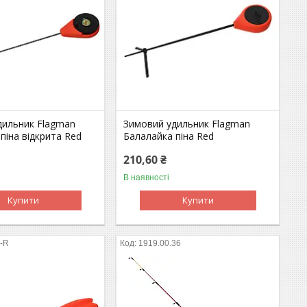
дильник Flagman
Зимовий удильник Flagman
піна відкрита Red
Балалайка піна Red
210,60 ₴
В наявності
Купити
Купити
-R
1919.00.36