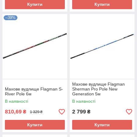
Купити
Купити
–39%
Махове вудлище Flagman
Махове вудлище Flagman S-
Sherman Pro Pole New
River Pole 6м
Generation 5м
В наявності
В наявності
810,69
2 799
₴
₴
1 329 ₴
Купити
Купити