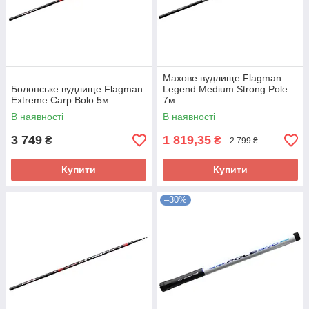
Махове вудлище Flagman
Болонське вудлище Flagman
Legend Medium Strong Pole
Extreme Carp Bolo 5м
7м
В наявності
В наявності
3 749
1 819,35
₴
₴
2 799 ₴
Купити
Купити
–30%