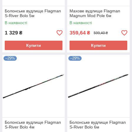
Болонське вудлище Flagman
Махове вудлище Flagman
S-River Bolo 5м
Magnum Mod Pole 6м
В наявності
В наявності
1 329
359,64
₴
₴
599,40 ₴
Купити
Купити
–29%
–29%
Болонське вудлище Flagman
Болонське вудлище Flagman
S-River Bolo 4м
S-River Bolo 6м