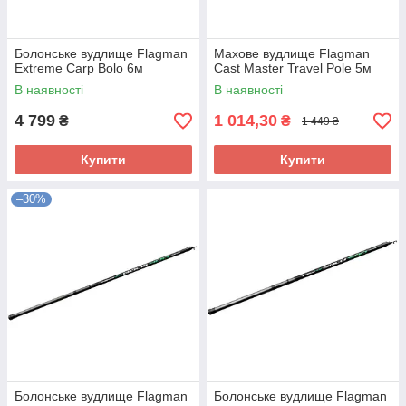
Болонське вудлище Flagman
Махове вудлище Flagman
Extreme Carp Bolo 6м
Cast Master Travel Pole 5м
В наявності
В наявності
4 799
1 014,30
₴
₴
1 449 ₴
Купити
Купити
–30%
Болонське вудлище Flagman
Болонське вудлище Flagman