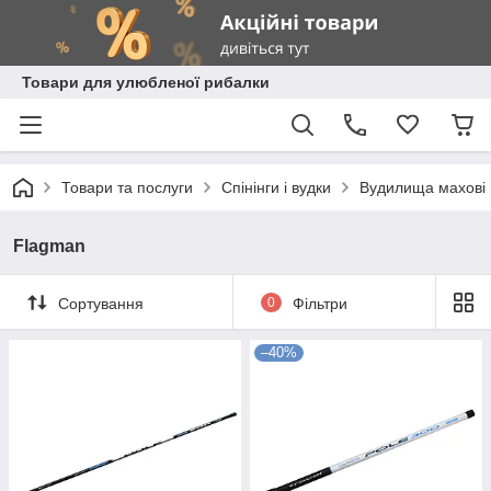
Товари для улюбленої рибалки
Товари та послуги
Спінінги і вудки
Вудилища махові
Flagman
Сортування
0
Фільтри
–40%