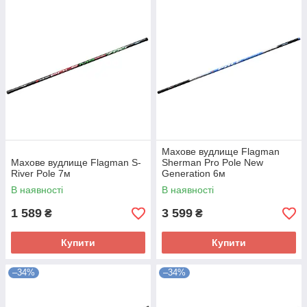
Махове вудлище Flagman
Махове вудлище Flagman S-
Sherman Pro Pole New
River Pole 7м
Generation 6м
В наявності
В наявності
1 589
3 599
₴
₴
Купити
Купити
–34%
–34%