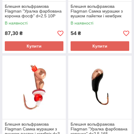
Блешня вольфрамова
Блешня вольфрамова
Flagman "Уралка фарбована
Flagman Самка мурашки з
коронка фосф" d=2.5 10P
вушком пайетки і кембрик
d=3 срібло
В наявності
В наявності
87,30
54
₴
₴
Купити
Купити
Блешня вольфрамова
Блешня вольфрамова
Flagman Самка мурашки з
Flagman "Уралка фарбована
вушком паєтки і кембрік d=3
коронка" d=2.5 165