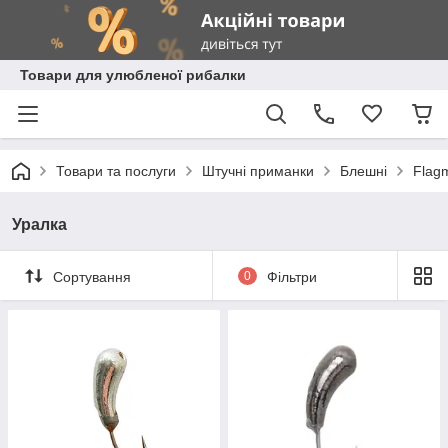
Товари для улюбленої рибалки
Товари та послуги
Штучні приманки
Блешні
Flag
Уралка
Сортування
0
Фільтри