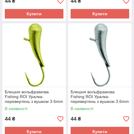
44
44
₴
₴
Купити
Купити
Блешня вольфрамова
Блешня вольфрамова
Fishing ROI Уралка-
Fishing ROI Уралка-
перевертень з вушком 3.6mm
перевертень з вушком 3.6mm
gold
silver
В наявності
В наявності
44
44
₴
₴
Купити
Купити