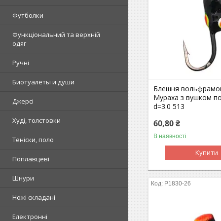
Футболки
Функціональний та верхній
одяг
Ручні
Биотуалеты и души
Блешня вольфрамо
Мураха з вушком п
Джерсі
d=3.0 513
Худі, толстовки
60,80 ₴
В наявності
Теніски, поло
Купити
Поплавцеві
Шнури
P1830-26
Ножі складані
Електронні