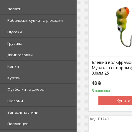
Лопати
Рибальські сумки та рюкзаки
Підсаки
Грузила
Джиг-головки
Блешня вольфрамо
Кепки
Мураха з отвором 
3.0мм 25
Куртки
48 ₴
Футболки та джерсі
В наявності
Купити
Шоломи
Запасні частини
P1740-1
Поплавцеві