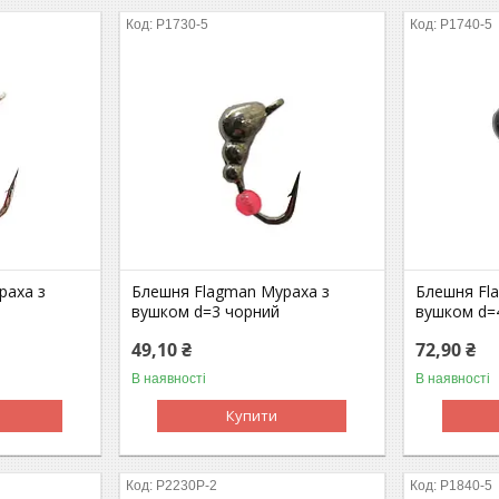
P1730-5
P1740-5
раха з
Блешня Flagman Мураха з
Блешня Fl
вушком d=3 чорний
вушком d=
49,10 ₴
72,90 ₴
В наявності
В наявності
Купити
P2230P-2
P1840-5