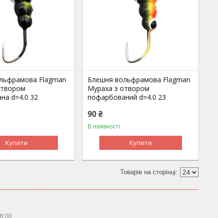
льфрамова Flagman
Блешня вольфрамова Flagman
отвором
Мураха з отвором
на d=4.0 32
пофарбований d=4.0 23
90 ₴
В наявності
Купити
Купити
8:00