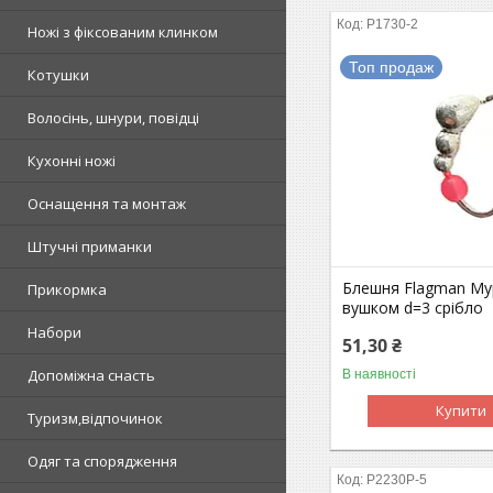
P1730-2
Ножі з фіксованим клинком
Топ продаж
Котушки
Волосінь, шнури, повідці
Кухонні ножі
Оснащення та монтаж
Штучні приманки
Блешня Flagman Му
Прикормка
вушком d=3 срібло
Набори
51,30 ₴
Допоміжна снасть
В наявності
Купити
Туризм,відпочинок
Одяг та спорядження
P2230P-5