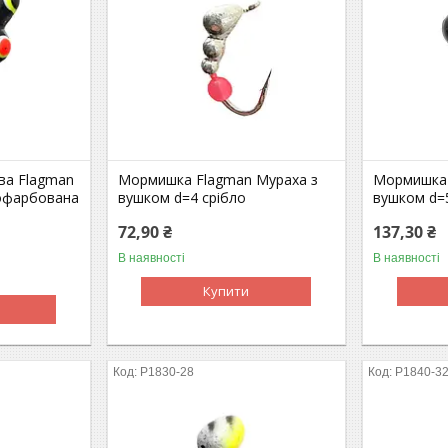
ва Flagman
Мормишка Flagman Мураха з
Мормишка 
офарбована
вушком d=4 срібло
вушком d=
72,90 ₴
137,30 ₴
В наявності
В наявності
Купити
P1830-28
P1840-3