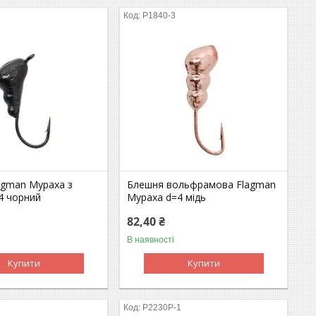
P1840-3
agman Мураха з
Блешня вольфрамова Flagman
4 чорний
Мураха d=4 мідь
82,40 ₴
В наявності
Купити
Купити
P2230P-1