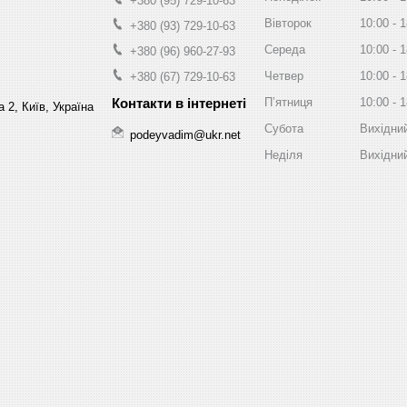
+380 (95) 729-10-63
Вівторок
10:00
1
+380 (93) 729-10-63
Середа
10:00
1
+380 (96) 960-27-93
Четвер
10:00
1
+380 (67) 729-10-63
Пʼятниця
10:00
1
 2, Київ, Україна
Субота
Вихідни
podeyvadim@ukr.net
Неділя
Вихідни