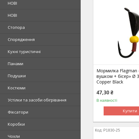
НОВІ
НОВІ
Стопора
Спорядження
Кухні туристичні
Панами
Мормилка Flagman 
Подушки
вушком + бісер» Ø 3
Copper Black
Костюми
47,30 ₴
Устілки та засоби обігрівання
В наявності
Купити
Фіксатори
Коробки
P1830-25
Чохли