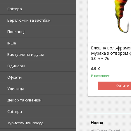
Світера
Вертлюжки та застібки
Поплавці
Інше
Блешня вольфрамо
Мураха з отвором 
Биотуалеты и души
3.0 мм 26
Одинарні
48 ₴
В наявності
Офсетні
Купити
Удилища
Декор та сувеніри
Світера
Туристичний посуд