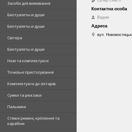
Супер Снасті
Засоби для виживання
Биотуалеты и души
Вадим
Биотуалеты и души
вул. Новомостицька
Світера
Биотуалеты и души
Ножі та комплектуючі
Точильні пристосування
Комплектуючі до ліхтарів
Сумки та рюкзаки
Пальники
Стяжні ремені, кріплення та
карабіни