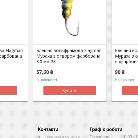
ва Flagman
Блешня вольфрамова Flagman
Блешня во
фарбована
Мураха з отвором фарбована
Мураха з 
3.0 мм 28
пофарбова
57,60 ₴
90 ₴
В наявності
В наявності
Купити
Графік роботи
Понеділок
10:00
1