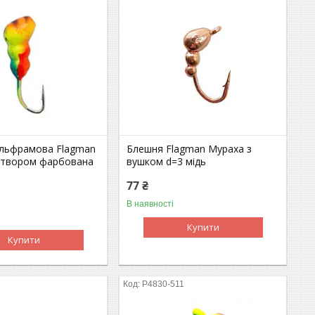
льфрамова Flagman
Блешня Flagman Мураха з
отвором фарбована
вушком d=3 мідь
77 ₴
В наявності
Купити
Купити
P4830-511