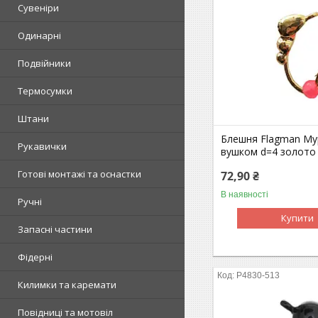
Сувеніри
Одинарні
Подвійники
Термосумки
Штани
Блешня Flagman Му
Рукавички
вушком d=4 золото
Готові монтажі та оснастки
72,90 ₴
В наявності
Ручні
Купити
Запасні частини
Фідерні
P4830-513
Килимки та каремати
Повідниці та мотовіл