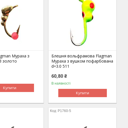
agman Мураха з
Блешня вольфрамова Flagman
3 золото
Мураха з вушком пофарбована
d=3.0 511
60,80 ₴
В наявності
Купити
Купити
P1760-5