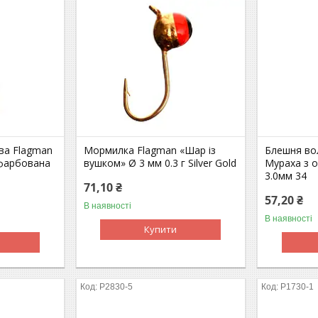
ва Flagman
Мормилка Flagman «Шар із
Блешня во
фарбована
вушком» Ø 3 мм 0.3 г Silver Gold
Мураха з 
3.0мм 34
71,10 ₴
57,20 ₴
В наявності
В наявності
Купити
P2830-5
P1730-1