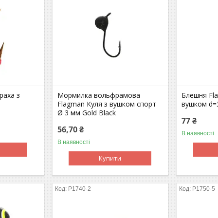
раха з
Мормилка вольфрамова
Блешня Fl
Flagman Куля з вушком спорт
вушком d=
Ø 3 мм Gold Black
77 ₴
56,70 ₴
В наявності
В наявності
Купити
P1740-2
P1750-5