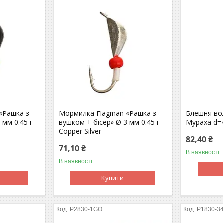
«Рашка з
Мормилка Flagman «Рашка з
Блешня во
 мм 0.45 г
вушком + бісер» Ø 3 мм 0.45 г
Мураха d=
Copper Silver
82,40 ₴
71,10 ₴
В наявності
В наявності
Купити
P2830-1GO
P1830-3