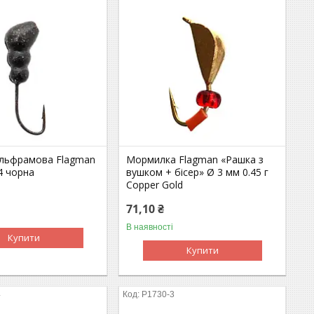
льфрамова Flagman
Мормилка Flagman «Рашка з
4 чорна
вушком + бісер» Ø 3 мм 0.45 г
Copper Gold
71,10 ₴
В наявності
Купити
Купити
4
P1730-3