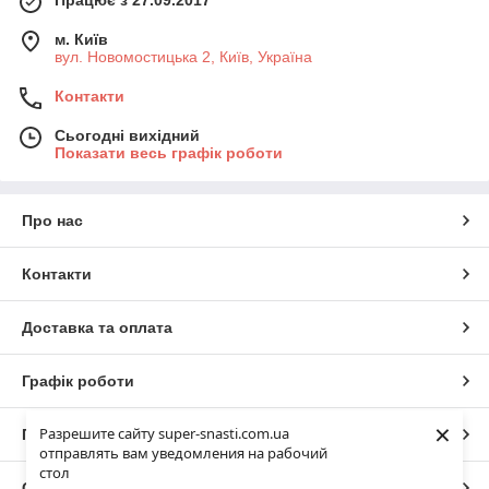
Працює з 27.09.2017
м. Київ
вул. Новомостицька 2, Київ, Україна
Контакти
Сьогодні вихідний
Показати весь графік роботи
Про нас
Контакти
Доставка та оплата
Графік роботи
×
Разрешите сайту super-snasti.com.ua
Повна версія сайту
отправлять вам уведомления на рабочий
стол
Сайт створено на маркетплейсі
Prom.ua