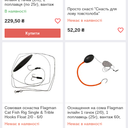
поплавця (по 25г), вантаж
60г, шнур 0,8мм, 100см
Просто снасті "Снасть для
В наявності
лову товстолоба"
229,50
Немає в наявності
₴
52,20
₴
Купити
Сомовая оснастка Flagman
Оснащення на сома Flagman
Cat Fish Rig Single & Trible
інлайн 1 гачок (2/0), 1
Hooks Float 2/0 - 6/0
поплавець (25г), вантаж 60г,
шнур 0,8мм, 100см.
Немає в наявності
Немає в наявності