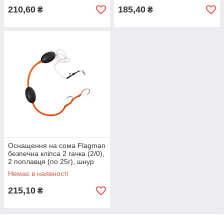
210,60
185,40
₴
₴
Оснащення на сома Flagman
безпечна кліпса 2 гачка (2/0),
2 поплавця (по 25г), шнур
0,8мм, 100см
Немає в наявності
215,10
₴