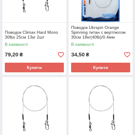
Поводок Ukrspin Orange
Поводок Climax Hard Mono
Spinning титан с вертлюгом
30lbs 25см 13кг 2шт
30см 18кг(40lb)/0.4мм
В наявності
В наявності
79,20
34,50
₴
₴
Купити
Купити