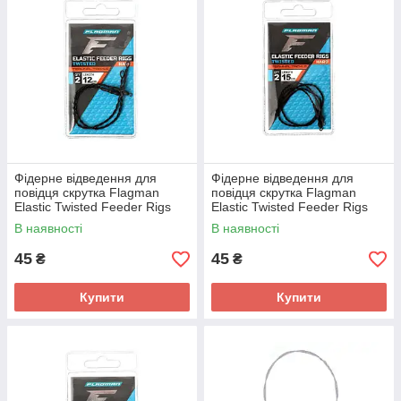
Фiдерне вiдведення для
Фiдерне вiдведення для
повiдця скрутка Flagman
повiдця скрутка Flagman
Elastic Twisted Feeder Rigs
Elastic Twisted Feeder Rigs
Hard 12см
Hard 15см
В наявності
В наявності
45
45
₴
₴
Купити
Купити