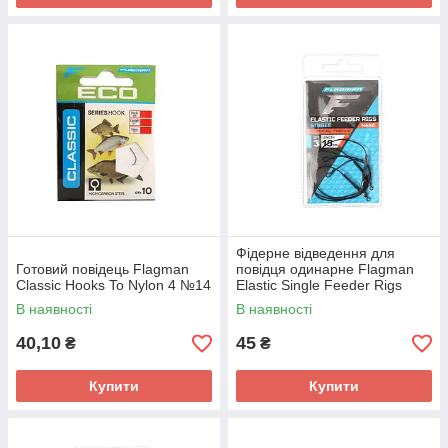
Фiдерне вiдведення для
Готовий повідець Flagman
повiдця одинарне Flagman
Classic Hooks To Nylon 4 №14
Elastic Single Feeder Rigs
Hard 15см
В наявності
В наявності
40,10
45
₴
₴
Купити
Купити