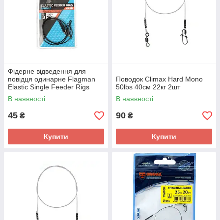
Фiдерне вiдведення для
повiдця одинарне Flagman
Поводок Climax Hard Mono
Elastic Single Feeder Rigs
50lbs 40см 22кг 2шт
Hard 12см
В наявності
В наявності
45
90
₴
₴
Купити
Купити