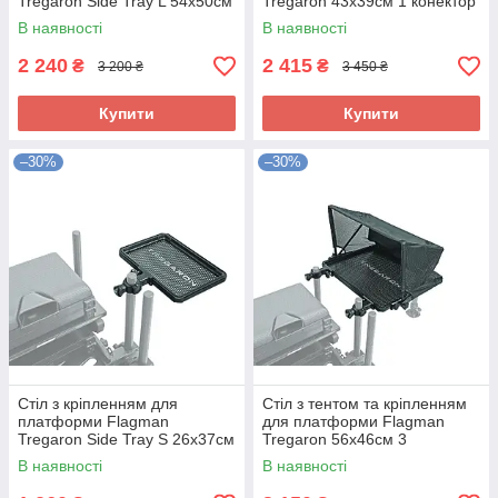
Tregaron Side Tray L 54x50см
Tregaron 43x39см 1 конектор
3 конектора
В наявності
В наявності
2 240
2 415
₴
₴
3 200 ₴
3 450 ₴
Купити
Купити
–30%
–30%
Стіл з кріпленням для
Стіл з тентом та кріпленням
платформи Flagman
для платформи Flagman
Tregaron Side Tray S 26x37см
Tregaron 56x46см 3
1 конектор
конектора
В наявності
В наявності