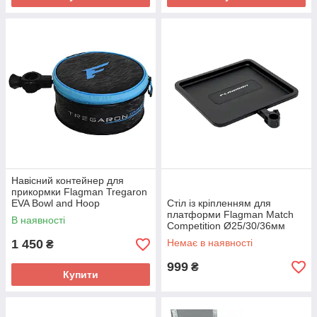
Навісний контейнер для
прикормки Flagman Tregaron
EVA Bowl and Hoop
Стіл із кріпленням для
платформи Flagman Match
В наявності
Competition Ø25/30/36мм
1 450
Немає в наявності
₴
999
₴
Купити