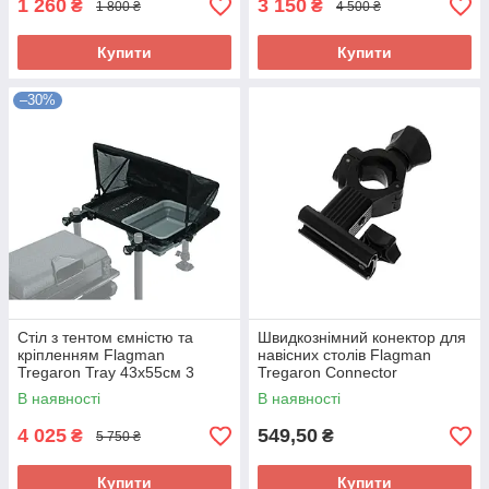
1 260
3 150
₴
₴
1 800 ₴
4 500 ₴
Купити
Купити
–30%
Стіл з тентом ємністю та
Швидкознімний конектор для
кріпленням Flagman
навісних столів Flagman
Tregaron Tray 43x55см 3
Tregaron Connector
конектора
В наявності
В наявності
4 025
549,50
₴
₴
5 750 ₴
Купити
Купити