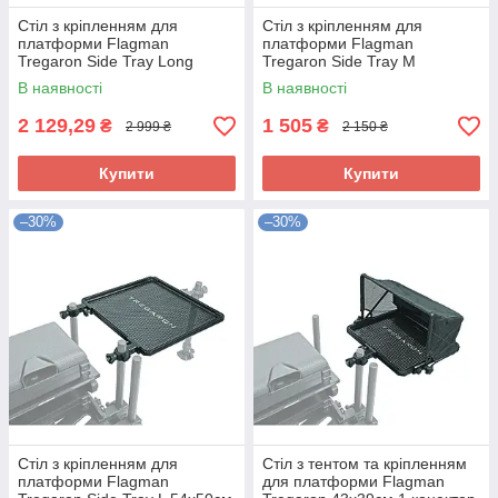
Стіл з кріпленням для
Стіл з кріпленням для
платформи Flagman
платформи Flagman
Tregaron Side Tray Long
Tregaron Side Tray M
77x28см 2 конектора
33x44см 1 коннектор
В наявності
В наявності
2 129,29
1 505
₴
₴
2 999 ₴
2 150 ₴
Купити
Купити
–30%
–30%
Стіл з кріпленням для
Стіл з тентом та кріпленням
платформи Flagman
для платформи Flagman