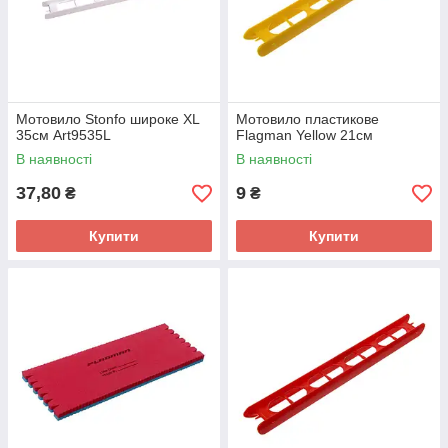
Мотовило Stonfo широке XL
Мотовило пластикове
35см Art9535L
Flagman Yellow 21см
В наявності
В наявності
37,80
9
₴
₴
Купити
Купити