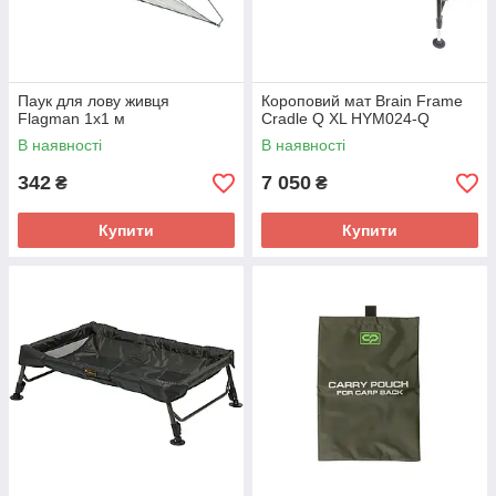
Паук для лову живця
Короповий мат Brain Frame
Flagman 1х1 м
Cradle Q XL HYM024-Q
В наявності
В наявності
342
7 050
₴
₴
Купити
Купити