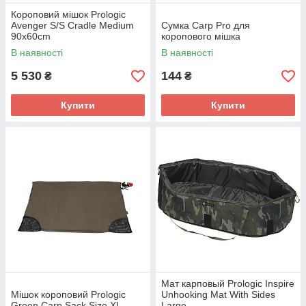
Короповий мішок Prologic
Avenger S/S Cradle Medium
Сумка Carp Pro для
90x60cm
коропового мішка
В наявності
В наявності
5 530
144
₴
₴
Купити
Купити
Мат карповый Prologic Inspire
Мішок короповий Prologic
Unhooking Mat With Sides
Green Carp Sack Size XL
Large