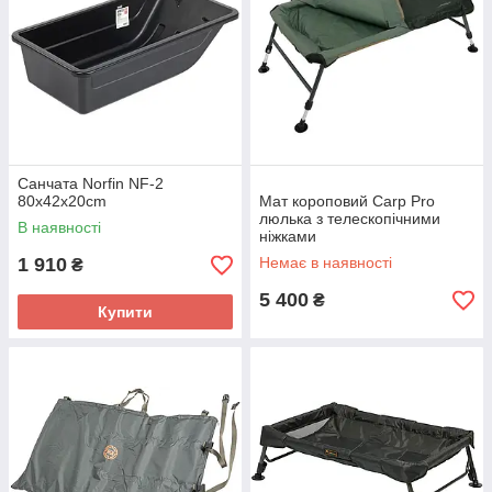
Санчата Norfin NF-2
80x42x20cm
Мат короповий Carp Pro
люлька з телескопічними
В наявності
ніжками
1 910
Немає в наявності
₴
5 400
₴
Купити