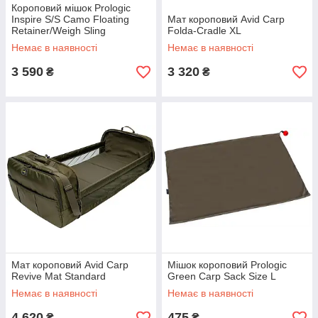
Короповий мішок Prologic
Inspire S/S Camo Floating
Мат короповий Avid Carp
Retainer/Weigh Sling
Folda-Cradle XL
120x55cm
Немає в наявності
Немає в наявності
3 590
3 320
₴
₴
Мат короповий Avid Carp
Мішок короповий Prologic
Revive Mat Standard
Green Carp Sack Size L
Немає в наявності
Немає в наявності
4 620
475
₴
₴