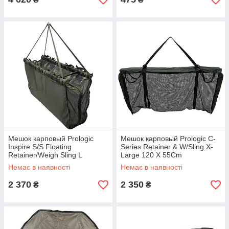
Мешок карповый Prologic
Мешок карповый Prologic C-
Inspire S/S Floating
Series Retainer & W/Sling X-
Retainer/Weigh Sling L
Large 120 X 55Cm
90x50cm Camo
Green/Black
Немає в наявності
Немає в наявності
2 370
2 350
₴
₴