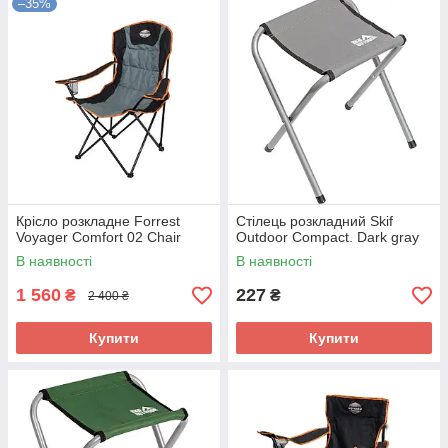
–35%
Крісло розкладне Forrest
Стілець розкладний Skif
Voyager Comfort 02 Chair
Outdoor Compact. Dark gray
В наявності
В наявності
1 560
227
₴
₴
2 400 ₴
Купити
Купити