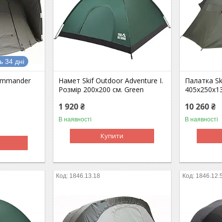
 34 дні
Commander
Намет Skif Outdoor Adventure I.
Палатка Ski
Розмір 200x200 см. Green
405x250x13
1 920 ₴
10 260 ₴
В наявності
В наявності
Купити
1846.13.18
1846.12.