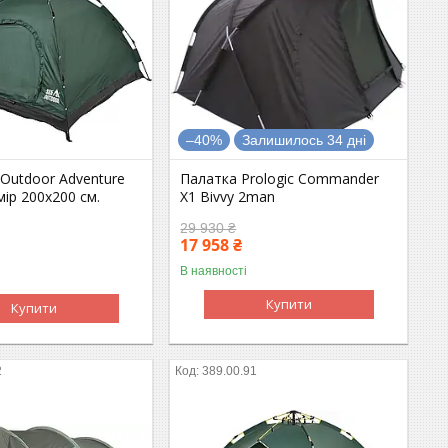
–40%
Залишилось 34 дні
 Outdoor Adventure
Палатка Prologic Commander
мір 200x200 см.
X1 Bivvy 2man
29 930 ₴
17 958 ₴
В наявності
Купити
Купити
2
389.00.91