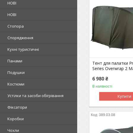
НОВІ
НОВІ
Стопора
Спорядження
Кухні туристичні
Панами
Тент для палатки Pr
Series Overwrap 2 M
Подушки
6 980 ₴
Костюми
В наявності
Устілки та засоби обігрівання
Купити
Фіксатори
389.03.08
Коробки
Чохли