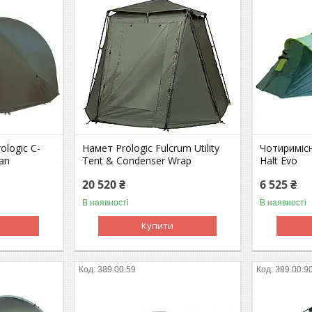
ologic C-
Намет Prologic Fulcrum Utility
Чотиримісн
an
Tent & Condenser Wrap
Halt Evo
20 520 ₴
6 525 ₴
В наявності
В наявності
Купити
389.00.59
389.00.9