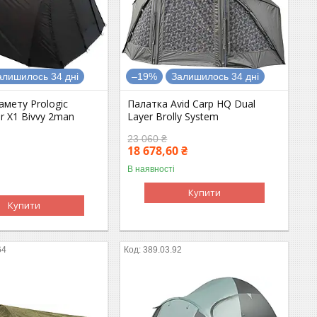
алишилось 34 дні
–19%
Залишилось 34 дні
амету Prologic
Палатка Avid Carp HQ Dual
 X1 Bivvy 2man
Layer Brolly System
23 060 ₴
18 678,60 ₴
В наявності
Купити
Купити
64
389.03.92