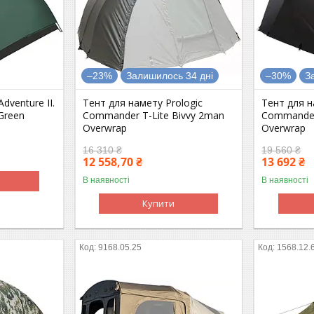
–23%
Залишилось 34 дні
–30%
З
dventure II.
Тент для намету Prologic
Тент для н
Green
Commander T-Lite Bivvy 2man
Commander
Overwrap
Overwrap
16 310 ₴
19 560 ₴
12 558,70 ₴
13 692 ₴
В наявності
В наявності
Купити
9168.05.25
1568.12.