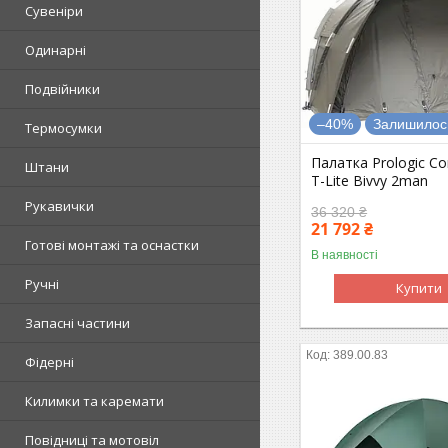
Сувеніри
Одинарні
Подвійники
–40%
Залишилось
Термосумки
Палатка Prologic 
Штани
T-Lite Bivvy 2man
Рукавички
36 320 ₴
21 792 ₴
Готові монтажі та оснастки
В наявності
Ручні
Купити
Запасні частини
389.00.83
Фідерні
Килимки та каремати
Повідниці та мотовіл