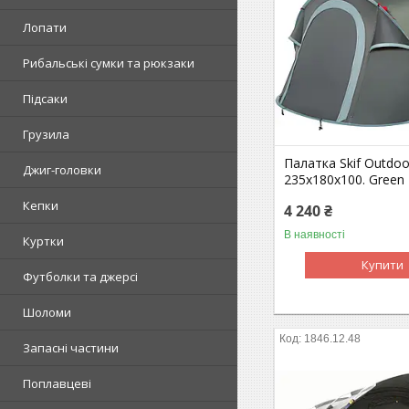
Лопати
Рибальські сумки та рюкзаки
Підсаки
Грузила
Палатка Skif Outdoor
Джиг-головки
235x180x100. Green
Кепки
4 240 ₴
В наявності
Куртки
Купити
Футболки та джерсі
Шоломи
1846.12.48
Запасні частини
Поплавцеві