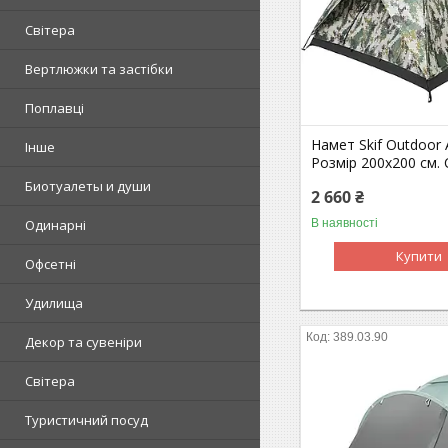
Світера
Вертлюжки та застібки
Поплавці
Намет Skif Outdoor A
Інше
Розмір 200x200 см.
Биотуалеты и души
2 660 ₴
Одинарні
В наявності
Купити
Офсетні
Удилища
389.03.90
Декор та сувеніри
Світера
Туристичний посуд