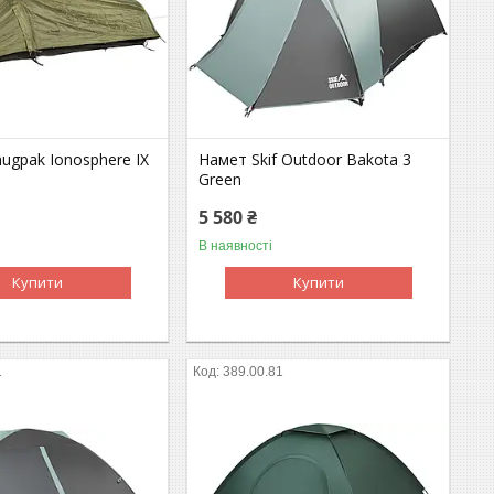
ugpak Ionosphere IX
Намет Skif Outdoor Bakota 3
Green
5 580 ₴
В наявності
Купити
Купити
1
389.00.81