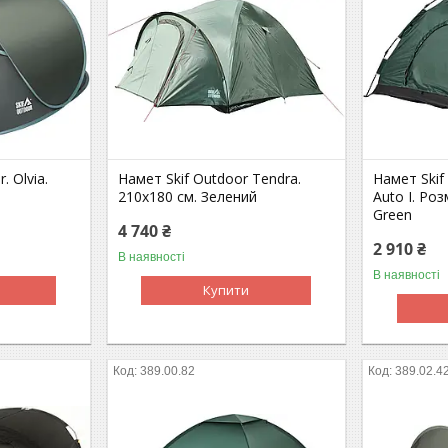
. Olvia.
Намет Skif Outdoor Tendra.
Намет Skif
210x180 см. Зелений
Auto I. Роз
Green
4 740 ₴
2 910 ₴
В наявності
В наявності
Купити
389.00.82
389.02.4