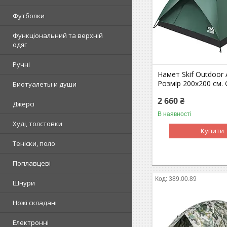
Футболки
Функціональний та верхній
одяг
Ручні
Намет Skif Outdoor A
Розмір 200x200 см. 
Биотуалеты и души
2 660 ₴
Джерсі
В наявності
Худі, толстовки
Купити
Теніски, поло
Поплавцеві
389.00.89
Шнури
Ножі складані
Електронні