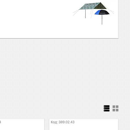
4
389.02.43