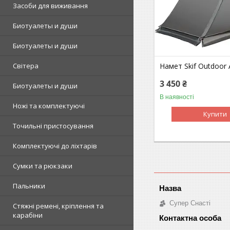
Засоби для виживання
Биотуалеты и души
Биотуалеты и души
Світера
Намет Skif Outdoor 
3 450 ₴
Биотуалеты и души
В наявності
Ножі та комплектуючі
Купити
Точильні пристосування
Комплектуючі до ліхтарів
Сумки та рюкзаки
Пальники
Супер Снасті
Стяжні ремені, кріплення та
карабіни