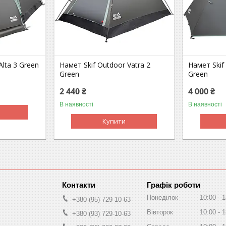
Alta 3 Green
Намет Skif Outdoor Vatra 2
Намет Skif
Green
Green
2 440 ₴
4 000 ₴
В наявності
В наявності
Купити
Графік роботи
Понеділок
10:00
1
+380 (95) 729-10-63
Вівторок
10:00
1
+380 (93) 729-10-63