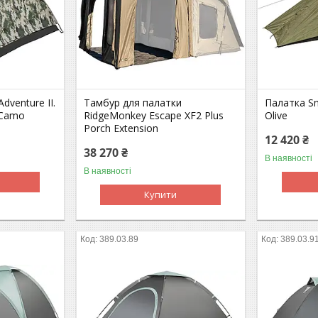
dventure II.
Тамбур для палатки
Палатка Sn
 Camo
RidgeMonkey Escape XF2 Plus
Olive
Porch Extension
12 420 ₴
38 270 ₴
В наявності
В наявності
Купити
389.03.89
389.03.9