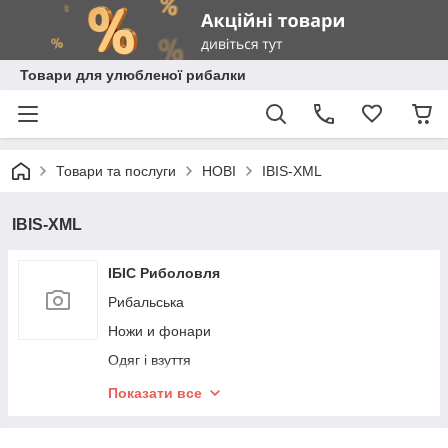
Товари для улюбленої рибалки
Товари та послуги
НОВІ
IBIS-XML
IBIS-XML
ІБІС Риболовля
Рибальська
Ножи и фонари
Одяг і взуття
Спорядження
Показати все
Розпродаж