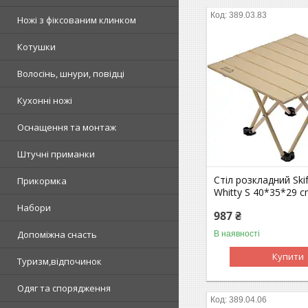
389.03.83
Ножі з фіксованим клинком
Котушки
Волосінь, шнури, повідці
Кухонні ножі
Оснащення та монтаж
Штучні приманки
Стіл розкладний Ski
Прикормка
Whitty S 40*35*29 
Набори
987 ₴
Допоміжна снасть
В наявності
Купити
Туризм,відпочинок
Одяг та спорядження
389.04.06