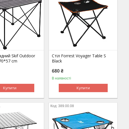
адний Skif Outdoor
Стіл Forrest Voyager Table S
*70*57 cm
Black
680 ₴
В наявності
Купити
Купити
1
389.00.08