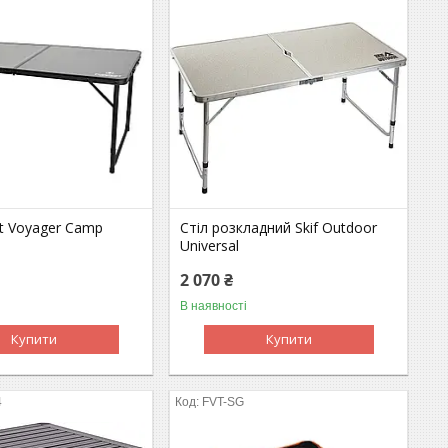
st Voyager Camp
Стіл розкладний Skif Outdoor
Universal
2 070 ₴
В наявності
Купити
Купити
4
FVT-SG