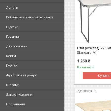
Лопати
Рибальські сумки та рюкзаки
Підсаки
Грузила
Джиг-головки
Стіл розкладний Ski
Standard M
Кепки
1 260 ₴
Куртки
В наявності
Футболки та джерсі
Купити
Шоломи
389.03.82
Запасні частини
Поплавцеві