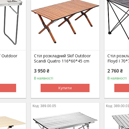
f Outdoor
Стіл розкладний Skif Outdoor
Стіл розкл
Scandi Quatro 116*60*45 cm
Floyd I 70
3 950 ₴
2 760 ₴
В наявності
В наявності
Купити
389.00.05
389.00.0