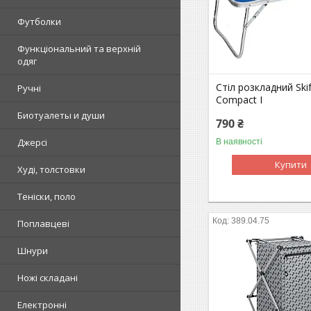
Футболки
Функціональний та верхній
одяг
Стіл розкладний Ski
Ручні
Compact I
Биотуалеты и души
790 ₴
Джерсі
В наявності
Купити
Худі, толстовки
Теніски, поло
389.04.75
Поплавцеві
Шнури
Ножі складані
Електронні