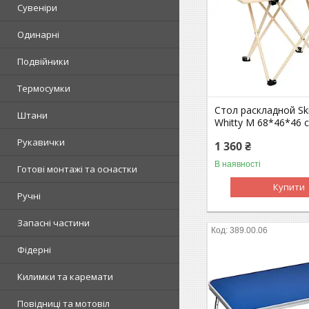
Сувеніри
Одинарні
Подвійники
Термосумки
Стол раскладной Sk
Штани
Whitty M 68*46*46 
Рукавички
1 360 ₴
В наявності
Готові монтажі та оснастки
Купити
Ручні
Запасні частини
389.00.06
Фідерні
Килимки та каремати
Повідниці та мотовіл