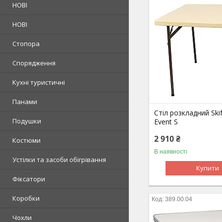
НОВІ
НОВІ
Стопора
Спорядження
Кухні туристичні
Панами
Стіл розкладний Ski
Подушки
Event S
2 910 ₴
Костюми
В наявності
Устілки та засоби обігрівання
Купити
Фіксатори
Коробки
389.00.04
Чохли