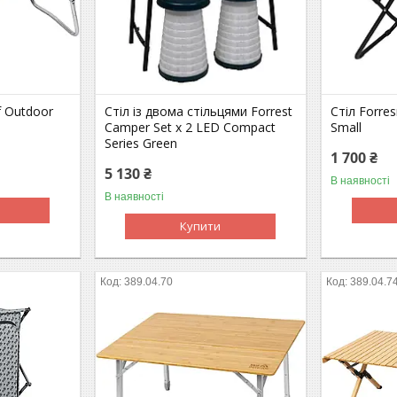
f Outdoor
Стіл із двома стільцями Forrest
Стіл Forres
Camper Set x 2 LED Compact
Small
Series Green
1 700 ₴
5 130 ₴
В наявності
В наявності
Купити
389.04.70
389.04.7