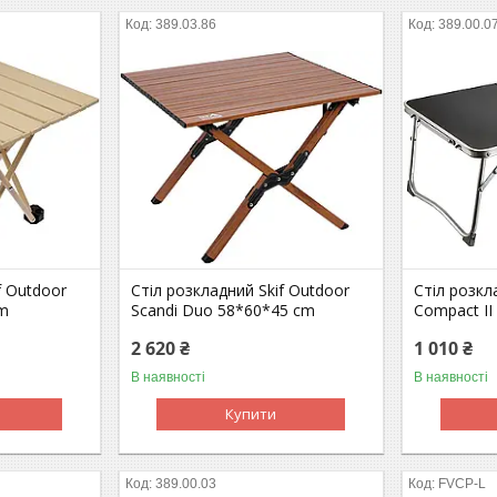
389.03.86
389.00.0
f Outdoor
Стіл розкладний Skif Outdoor
Стіл розкл
cm
Scandi Duo 58*60*45 cm
Compact II
2 620 ₴
1 010 ₴
В наявності
В наявності
Купити
389.00.03
FVCP-L