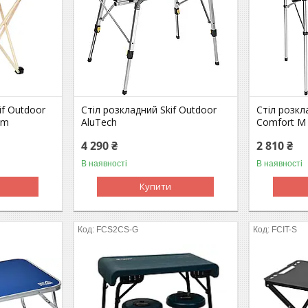
if Outdoor
Стіл розкладний Skif Outdoor
Стіл розкл
cm
AluTech
Comfort M
4 290 ₴
2 810 ₴
В наявності
В наявності
Купити
FCS2CS-G
FCIT-S