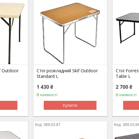
f Outdoor
Стіл розкладний Skif Outdoor
Стіл Forre
Standard L
Table L
1 430 ₴
2 700 ₴
В наявності
В наявності
Купити
389.03.87
389.03.8