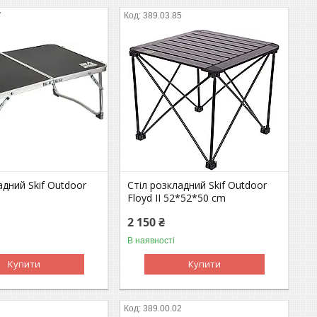
7
389.03.85
адний Skif Outdoor
Стіл розкладний Skif Outdoor
Floyd II 52*52*50 cm
2 150 ₴
В наявності
Купити
Купити
389.00.02