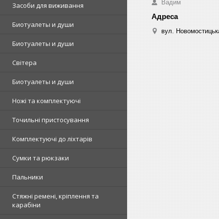
Вадим
Засоби для виживання
Биотуалеты и души
вул. Новомостицька
Биотуалеты и души
Світера
Биотуалеты и души
Ножі та комплектуючі
Точильні пристосування
Комплектуючі до ліхтарів
Сумки та рюкзаки
Пальники
Стяжні ремені, кріплення та
карабіни