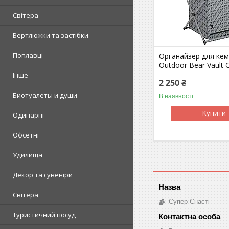
Світера
Вертлюжки та застібки
Поплавці
Органайзер для кемп
Outdoor Bear Vault 
Інше
2 250 ₴
Биотуалеты и души
В наявності
Купити
Одинарні
Офсетні
Удилища
Декор та сувеніри
Світера
Супер Снасті
Туристичний посуд