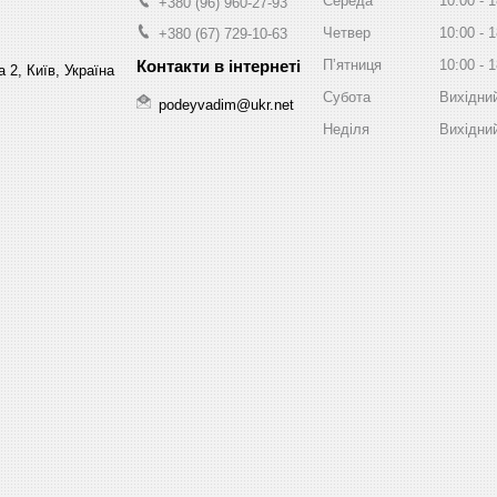
Середа
10:00
1
+380 (96) 960-27-93
Четвер
10:00
1
+380 (67) 729-10-63
Пʼятниця
10:00
1
 2, Київ, Україна
Субота
Вихідни
podeyvadim@ukr.net
Неділя
Вихідни