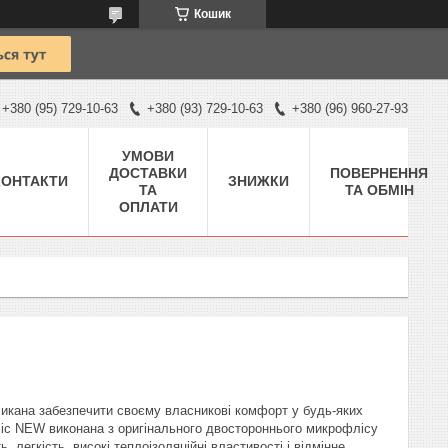
Кошик
+380 (95) 729-10-63
+380 (93) 729-10-63
+380 (96) 960-27-93
УМОВИ
ДОСТАВКИ
ПОВЕРНЕННЯ
КОНТАКТИ
ЗНИЖКИ
ТА
ТА ОБМІН
ОПЛАТИ
кана забезпечити своєму власникові комфорт у будь-яких
sic NEW виконана з оригінального двостороннього микрофлісу
ь, легкість, високі теплоізоляційні властивості і відмінне