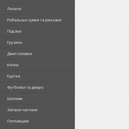
Лопати
Рибальські сумки та рюкзаки
Підсаки
Грузила
Джиг-головки
Кепки
Куртки
Футболки та джерсі
Шоломи
Запасні частини
Поплавцеві