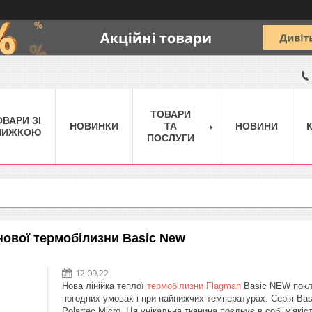
ТОВАРИ
ОВАРИ ЗІ
НОВИНКИ
ТА
НОВИНИ
НИЖКОЮ
ПОСЛУГИ
ової термобілизни Basic New
12.09.22
Нова лінійка теплої
термобілизни
Flagman
Basic NEW покли
погодних умовах і при найнижчих температурах. Серія Ba
Polartec Micro. Ця унікальна тканина поєднує в собі м'якіст