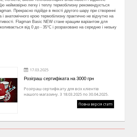
Цю неймовірно легку і теплу термобілизну рекомендується
Flagman. Прекрасно підійде в якості другого шару при створенні
 і анатомічного крою термобілизну практично не відчутно на
астивості. Flagman Basic NEW стане кращим варіантом для
коливається від 0 до - 35°С і розраховано на середню і низьку
17.03.2025
Розіграш сертифіката на 3000 грн
Розіграш сертифікату для всіх кліентів
нашого магазину. З 18.03.2025 по 30.04.2025.
Повна версія статті