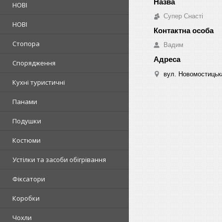
НОВІ
Супер Снасті
НОВІ
Стопора
Вадим
Спорядження
вул. Новомостицька
Кухні туристичні
Панами
Подушки
Костюми
Устілки та засоби обігрівання
Фіксатори
Коробки
Чохли