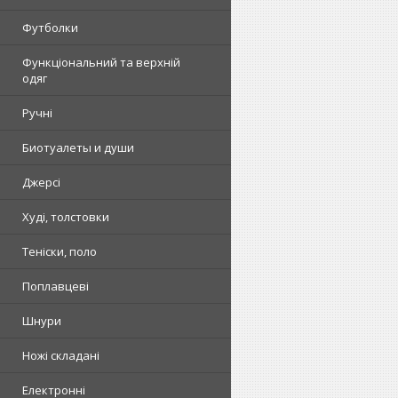
Футболки
Функціональний та верхній
одяг
Ручні
Биотуалеты и души
Джерсі
Худі, толстовки
Теніски, поло
Поплавцеві
Шнури
Ножі складані
Електронні