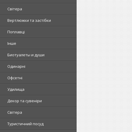
Світера
Вертлюжки та застібки
Поплавці
Інше
Биотуалеты и души
Одинарні
Офсетні
Удилища
Декор та сувеніри
Світера
Туристичний посуд